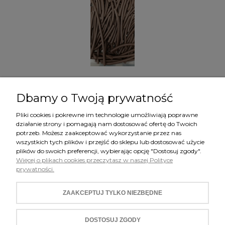
Makuch z wiesiołka
Dbamy o Twoją prywatność
3,00 ZŁ
Pliki cookies i pokrewne im technologie umożliwiają poprawne
działanie strony i pomagają nam dostosować ofertę do Twoich
potrzeb. Możesz zaakceptować wykorzystanie przez nas
wszystkich tych plików i przejść do sklepu lub dostosować użycie
plików do swoich preferencji, wybierając opcję "Dostosuj zgody".
Więcej o plikach cookies przeczytasz w naszej Polityce
prywatności.
ZAKUPY
ZAAKCEPTUJ TYLKO NIEZBĘDNE
POMOC
MOJE KONTO
DOSTOSUJ ZGODY